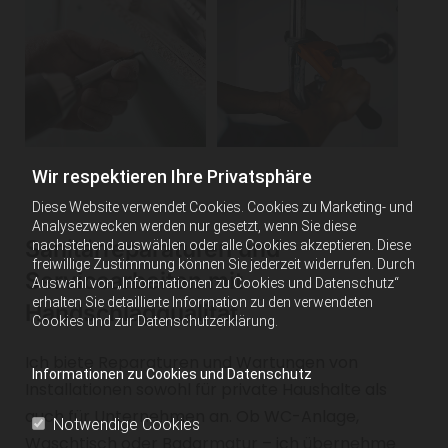
Wir respektieren Ihre Privatsphäre
Diese Website verwendet Cookies. Cookies zu Marketing- und
Analysezwecken werden nur gesetzt, wenn Sie diese
Sanitärreparaturen und
nachstehend auswählen oder alle Cookies akzeptieren. Diese
freiwillige Zustimmung können Sie jederzeit widerrufen. Durch
Servicearbeiten mit
Auswahl von „Informationen zu Cookies und Datenschutz“
erhalten Sie detaillierte Information zu den verwendeten
Handschlagqualität
Cookies und zur Datenschutzerklärung.
Ich biete Reparaturen und Wartungen von
Informationen zu Cookies und Datenschutz
Installationen sowohl für private Haushalte als
auch für Unternehmen an. Ob WC-Anlage,
Notwendige Cookies
Waschtisch oder Badarmatur – ich übernehme