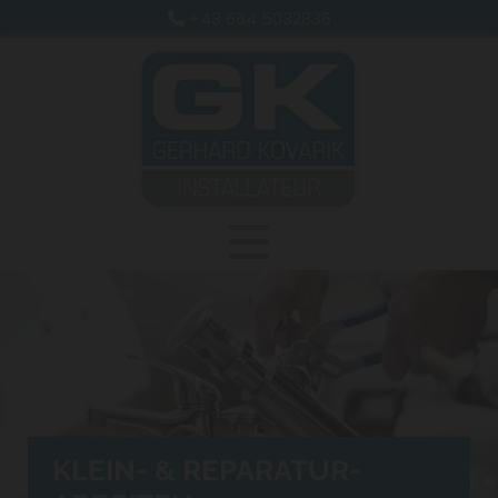
+43 664 5032836

KLEIN- & REPARATUR-